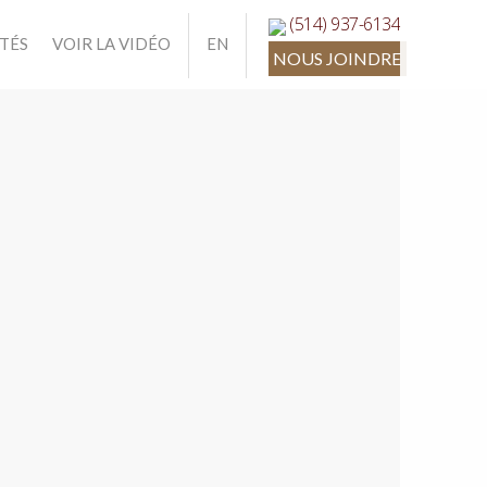
(514) 937-6134
ITÉS
VOIR LA VIDÉO
EN
NOUS JOINDRE